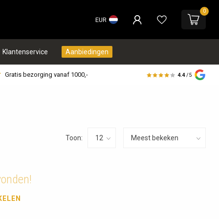
0
EUR
Klantenservice
Aanbiedingen
Gratis bezorging vanaf 1000,-
4.4
/5
Toon:
vonden!
KELEN