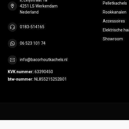
Pelletkachels
4251 LS Werkendam
Nederland
Rookkanalen
Accessoires
0183-514165
Elektrische h
Showroom
06 523 101 74
info@bacorhoutkachels.nl
KVK nummer:
63390450
btw-nummer:
NL855215252B01