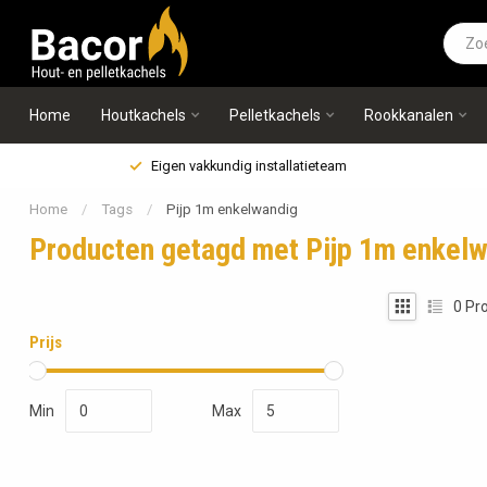
Home
Houtkachels
Pelletkachels
Rookkanalen
Eigen vakkundig installatieteam
Home
/
Tags
/
Pijp 1m enkelwandig
Producten getagd met Pijp 1m enkel
0
Pro
Prijs
Min
Max