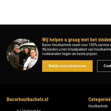
Wij helpen u graag met het vinden
Bacor Houtkachels staat voor 100% service e
Wij bieden u het totaalpakket van houtkachel 
rookkanalen tegen de beste prijzen.
Bekijk onze showroom
Con
Bacorhoutkachels.nl
Categorieë
Houtkachels
Ir, Lelystraat 1a