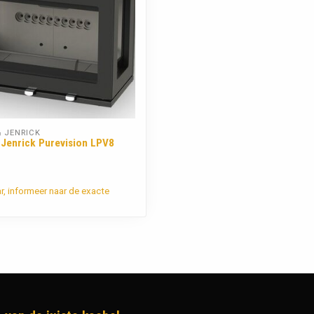
 JENRICK
 Jenrick Purevision LPV8
ar, informeer naar de exacte