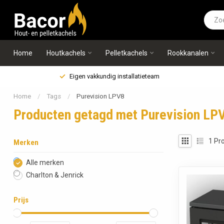
Home
Houtkachels
Pelletkachels
Rookkanalen
Eigen vakkundig installatieteam
Home
/
Tags
/
Purevision LPV8
Producten getagd met Purevision LP
1
Pro
Merken
Alle merken
Charlton & Jenrick
Prijs