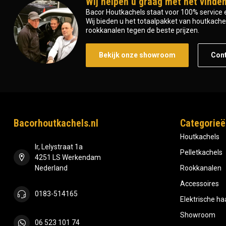
Wij helpen u graag met het vinden
Bacor Houtkachels staat voor 100% service e
Wij bieden u het totaalpakket van houtkachel 
rookkanalen tegen de beste prijzen.
Bekijk onze showroom
Con
Bacorhoutkachels.nl
Categorieë
Houtkachels
Ir, Lelystraat 1a
Pelletkachels
4251 LS Werkendam
Nederland
Rookkanalen
Accessoires
0183-514165
Elektrische h
Showroom
06 523 101 74