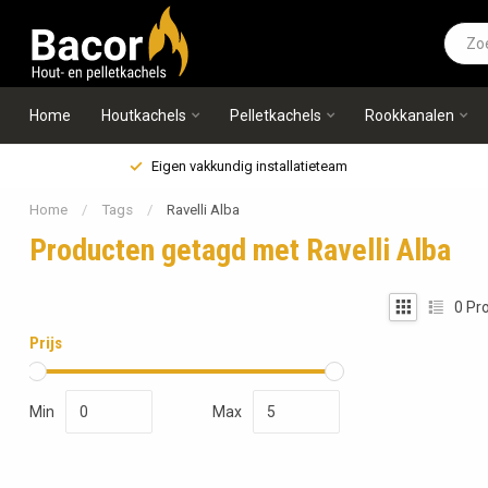
Home
Houtkachels
Pelletkachels
Rookkanalen
Eigen vakkundig installatieteam
Home
/
Tags
/
Ravelli Alba
Producten getagd met Ravelli Alba
0
Pro
Prijs
Min
Max