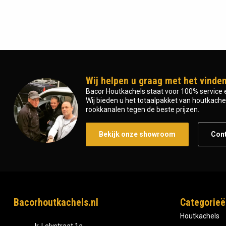
Wij helpen u graag met het vinden
Bacor Houtkachels staat voor 100% service e
Wij bieden u het totaalpakket van houtkachel 
rookkanalen tegen de beste prijzen.
Bekijk onze showroom
Con
Bacorhoutkachels.nl
Categorieë
Houtkachels
Ir, Lelystraat 1a