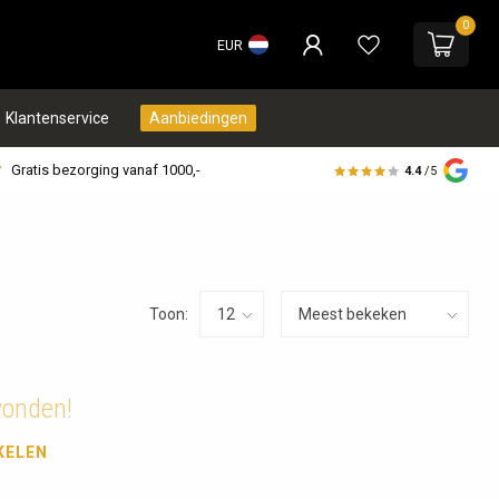
0
EUR
Klantenservice
Aanbiedingen
Gratis bezorging vanaf 1000,-
4.4
/5
Toon:
vonden!
KELEN