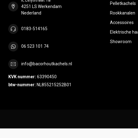
Pelletkachels
4251 LS Werkendam
Nederland
Rookkanalen
Accessoires
0183-514165
Elektrische h
Showroom
06 523 101 74
info@bacorhoutkachels.nl
KVK nummer:
63390450
btw-nummer:
NL855215252B01