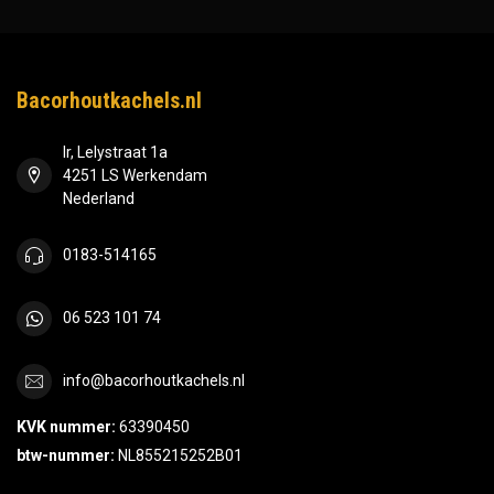
Bacorhoutkachels.nl
Ir, Lelystraat 1a
4251 LS Werkendam
Nederland
0183-514165
06 523 101 74
info@bacorhoutkachels.nl
KVK nummer:
63390450
btw-nummer:
NL855215252B01