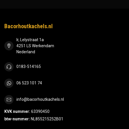
Bacorhoutkachels.nl
Ir, Lelystraat 1a
4251 LS Werkendam
Nederland
0183-514165
06 523 101 74
info@bacorhoutkachels.nl
KVK nummer:
63390450
btw-nummer:
NL855215252B01