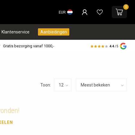
0
EUR
Klantenservice
Aanbiedingen
Gratis bezorging vanaf 1000,-
4.4
/5
Toon:
vonden!
KELEN