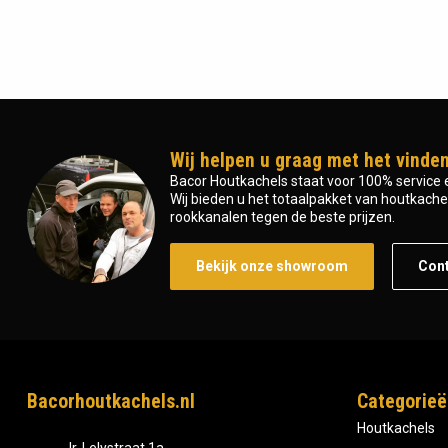
Wij helpen u graag met het vinden
Bacor Houtkachels staat voor 100% service e
Wij bieden u het totaalpakket van houtkachel 
rookkanalen tegen de beste prijzen.
Bekijk onze showroom
Con
Bacorhoutkachels.nl
Categorieë
Houtkachels
Ir, Lelystraat 1a