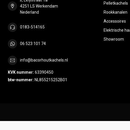
Pelletkachels
4251 LS Werkendam
Nederland
Rookkanalen
Accessoires
0183-514165
Elektrische h
Showroom
06 523 101 74
info@bacorhoutkachels.nl
KVK nummer:
63390450
btw-nummer:
NL855215252B01