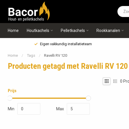
Home
Houtkachels
Pelletkachels
Rookkanalen
Eigen vakkundig installatieteam
Home
/
Tags
/
Ravelli RV 120
Producten getagd met Ravelli RV 120
0
Pro
Prijs
Min
Max