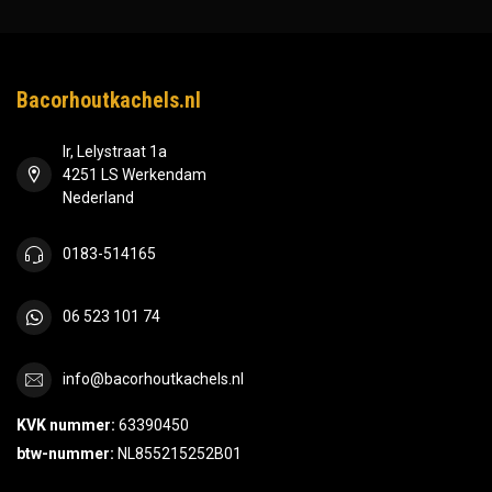
Bacorhoutkachels.nl
Ir, Lelystraat 1a
4251 LS Werkendam
Nederland
0183-514165
06 523 101 74
info@bacorhoutkachels.nl
KVK nummer:
63390450
btw-nummer:
NL855215252B01