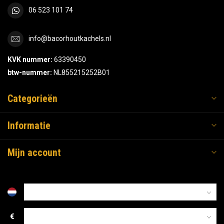
06 523 101 74
info@bacorhoutkachels.nl
KVK nummer:
63390450
btw-nummer:
NL855215252B01
Categorieën
Informatie
Mijn account
€