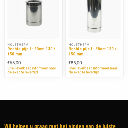
HOLETHERM
HOLETHERM
Rechte pijp L: 30cm 130 /
Rechte pijp L: 50cm 130 /
150 mm
150 mm
€65,00
€85,00
Snel leverbaar, informeer naar
Snel leverbaar, informeer naar
de exacte levertijd
de exacte levertijd
Wij helpen u graag met het vinden van de juiste