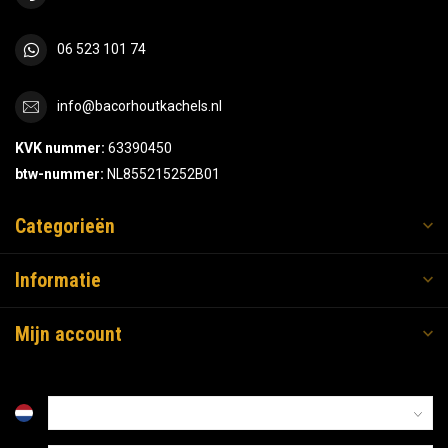
06 523 101 74
info@bacorhoutkachels.nl
KVK nummer:
63390450
btw-nummer:
NL855215252B01
Categorieën
Informatie
Mijn account