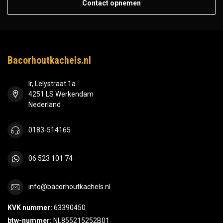
Contact opnemen
Bacorhoutkachels.nl
Ir, Lelystraat 1a
4251 LS Werkendam
Nederland
0183-514165
06 523 101 74
info@bacorhoutkachels.nl
KVK nummer:
63390450
btw-nummer:
NL855215252B01