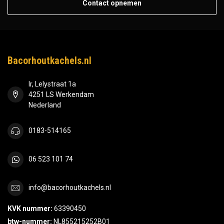
Contact opnemen
Bacorhoutkachels.nl
Ir, Lelystraat 1a
4251 LS Werkendam
Nederland
0183-514165
06 523 101 74
info@bacorhoutkachels.nl
KVK nummer:
63390450
btw-nummer:
NL855215252B01