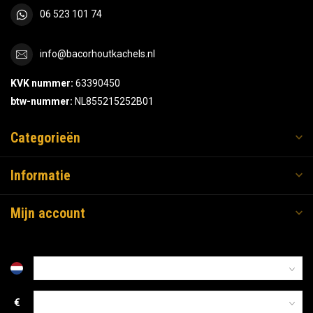
06 523 101 74
info@bacorhoutkachels.nl
KVK nummer:
63390450
btw-nummer:
NL855215252B01
Categorieën
Informatie
Mijn account
€