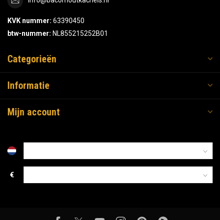
info@bacorhoutkachels.nl
KVK nummer:
63390450
btw-nummer:
NL855215252B01
Categorieën
Informatie
Mijn account
€