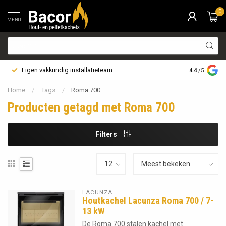
0
MENU
Eigen vakkundig installatieteam
Bezorging i
4.4
/5
Home
/
Tags
/
Roma 700
Producten getagd met Roma 700
Filters
LACUNZA
Houtkachel Lacunza Roma 700 / 7-
13 kW
De Roma 700 stalen kachel met