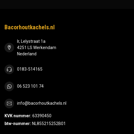
Bacorhoutkachels.nl
Ir, Lelystraat 1a
4251 LS Werkendam
Nederland
0183-514165
06 523 101 74
info@bacorhoutkachels.nl
KVK nummer:
63390450
btw-nummer:
NL855215252B01