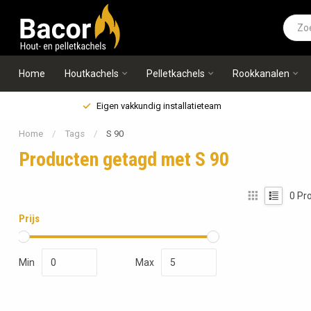
Home
Houtkachels
Pelletkachels
Rookkanalen
Eigen vakkundig installatieteam
Home
/
Tags
/
S 90
Producten getagd met S 90
0
Pro
Prijs
Min
Max