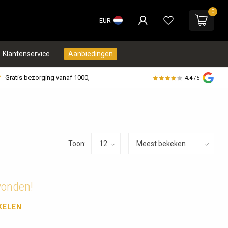
0
EUR
Klantenservice
Aanbiedingen
Gratis bezorging vanaf 1000,-
4.4
/5
Toon:
vonden!
KELEN