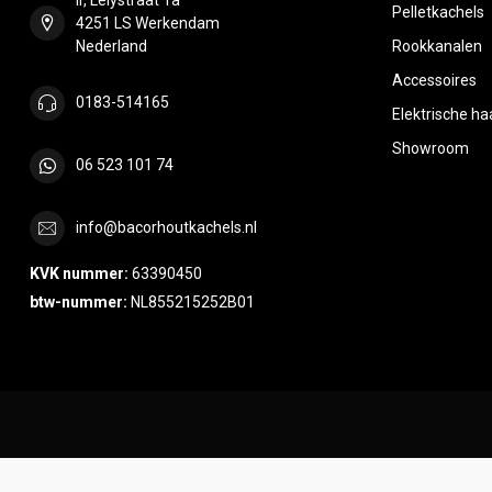
Pelletkachels
4251 LS Werkendam
Nederland
Rookkanalen
Accessoires
0183-514165
Elektrische h
Showroom
06 523 101 74
info@bacorhoutkachels.nl
KVK nummer:
63390450
btw-nummer:
NL855215252B01