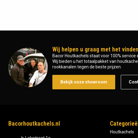
Wij helpen u graag met het vinden
Bacor Houtkachels staat voor 100% service e
Wij bieden u het totaalpakket van houtkachel 
rookkanalen tegen de beste prijzen.
Bekijk onze showroom
Con
Bacorhoutkachels.nl
Categorieë
Houtkachels
Ir, Lelystraat 1a