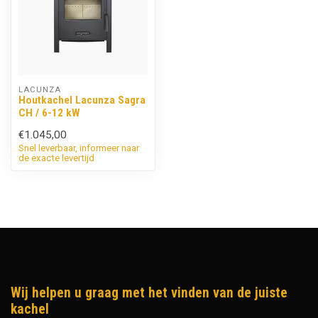
LACUNZA
Houtkachel Lacunza Sagra
CH / 6-12 kW
€1.045,00
Snel leverbaar, informeer naar
de exacte levertijd
Wij helpen u graag met het vinden van de juiste
kachel