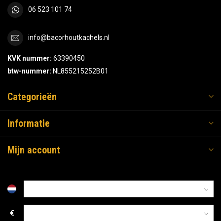
06 523 101 74
info@bacorhoutkachels.nl
KVK nummer:
63390450
btw-nummer:
NL855215252B01
Categorieën
Informatie
Mijn account
€