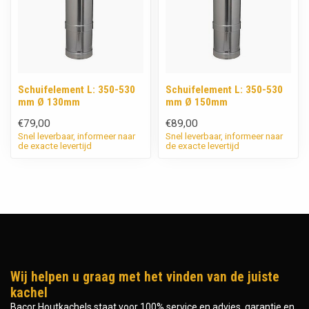
Schuifelement L: 350-530
Schuifelement L: 350-530
mm Ø 130mm
mm Ø 150mm
€79,00
€89,00
Snel leverbaar, informeer naar
Snel leverbaar, informeer naar
de exacte levertijd
de exacte levertijd
Wij helpen u graag met het vinden van de juiste
kachel
Bacor Houtkachels staat voor 100% service en advies, garantie en