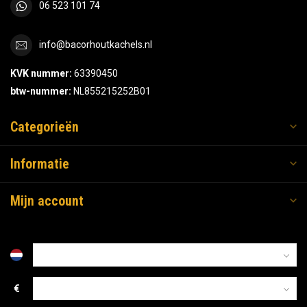
06 523 101 74
info@bacorhoutkachels.nl
KVK nummer:
63390450
btw-nummer:
NL855215252B01
Categorieën
Informatie
Mijn account
€