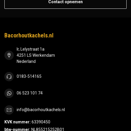
Contact opnemen
Bacorhoutkachels.nl
Ir, Lelystraat 1a
4251 LS Werkendam
Nederland
0183-514165
06 523 101 74
info@bacorhoutkachels.nl
KVK nummer:
63390450
btw-nummer:
NL855215252B01