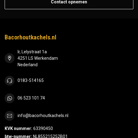
Contact opnemen
Bacorhoutkachels.nl
Ir, Lelystraat 1a
4251 LS Werkendam
Nederland
0183-514165
06 523 101 74
info@bacorhoutkachels.nl
KVK nummer:
63390450
btw-nummer:
NL855215252B01