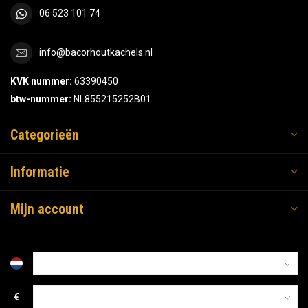
06 523 101 74
info@bacorhoutkachels.nl
KVK nummer:
63390450
btw-nummer:
NL855215252B01
Categorieën
Informatie
Mijn account
€