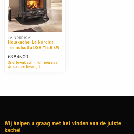
LA NORDICA
Houtkachel La Nordica
TermoIsotta DSA /15.0 kW
€3.845,00
Snel leverbaar, informeer naar
de exacte levertijd
Wij helpen u graag met het vinden van de juiste
kachel