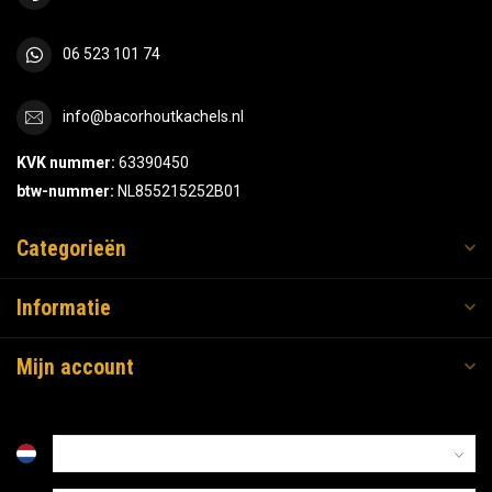
06 523 101 74
info@bacorhoutkachels.nl
KVK nummer:
63390450
btw-nummer:
NL855215252B01
Categorieën
Informatie
Mijn account