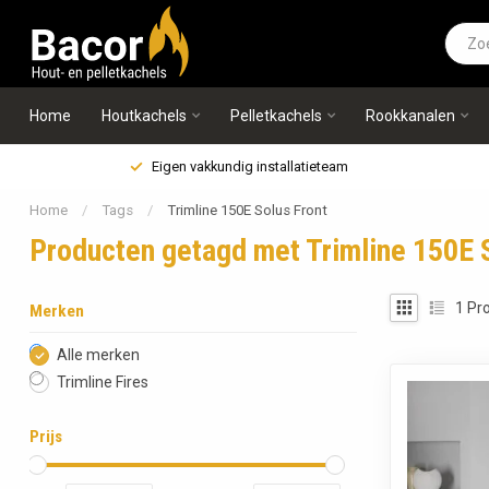
Home
Houtkachels
Pelletkachels
Rookkanalen
Eigen vakkundig installatieteam
Home
/
Tags
/
Trimline 150E Solus Front
Producten getagd met Trimline 150E 
1
Pro
Merken
Alle merken
Trimline Fires
Prijs