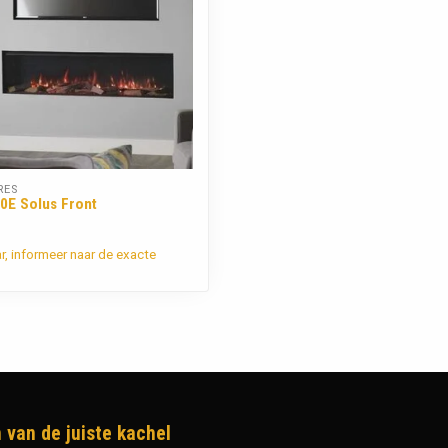
RES
50E Solus Front
ar, informeer naar de exacte
 van de juiste kachel