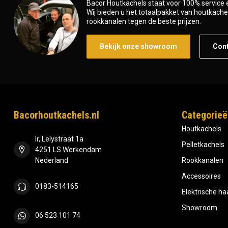
Bacor Houtkachels staat voor 100% service e
Wij bieden u het totaalpakket van houtkachel 
rookkanalen tegen de beste prijzen.
Bekijk onze showroom
Con
Bacorhoutkachels.nl
Categorieë
Houtkachels
Ir, Lelystraat 1a
Pelletkachels
4251 LS Werkendam
Nederland
Rookkanalen
Accessoires
0183-514165
Elektrische h
Showroom
06 523 101 74