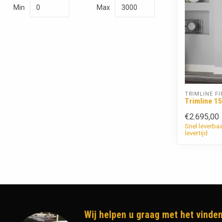
Min
Max
TRIMLINE FI
Trimline 1
€2.695,00
Snel leverba
levertijd
Wij helpen u graag met het vinden