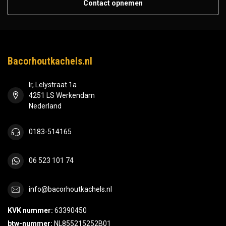
Contact opnemen
Bacorhoutkachels.nl
Ir, Lelystraat 1a
4251 LS Werkendam
Nederland
0183-514165
06 523 101 74
info@bacorhoutkachels.nl
KVK nummer:
63390450
btw-nummer:
NL855215252B01