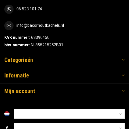
06 523 101 74
info@bacorhoutkachels.nl
KVK nummer:
63390450
btw-nummer:
NL855215252B01
Categorieën
Informatie
Mijn account
€