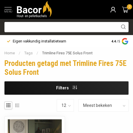
0
MENU
Eigen vakkundig installatieteam
Bezorging i
4.4
/5
Home
/
Tags
/
Trimline Fires 75E Solus Front
Producten getagd met Trimline Fires 75E
Solus Front
Filters