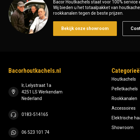
Bacor Houtkachels staat voor 100% service e
Wij bieden u het totaalpakket van houtkachel 
rookkanalen tegen de beste prijzen.
Bekijk onze showroom
Con
Bacorhoutkachels.nl
Categorieë
Houtkachels
Ir, Lelystraat 1a
Pelletkachels
4251 LS Werkendam
Nederland
Rookkanalen
Accessoires
0183-514165
Elektrische h
Showroom
06 523 101 74