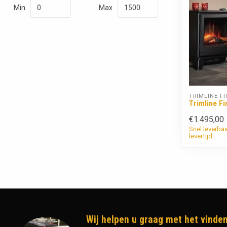
Min
Max
TRIMLINE FI
Trimline Fi
€1.495,00
Snel leverba
levertijd
Wij helpen u graag met het vinden