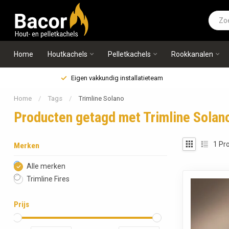
Home
Houtkachels
Pelletkachels
Rookkanalen
Eigen vakkundig installatieteam
Home
/
Tags
/
Trimline Solano
Producten getagd met Trimline Solan
1
Pro
Merken
Alle merken
Trimline Fires
Prijs