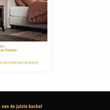
RES
res Solano
ar, informeer naar de exacte
 van de juiste kachel