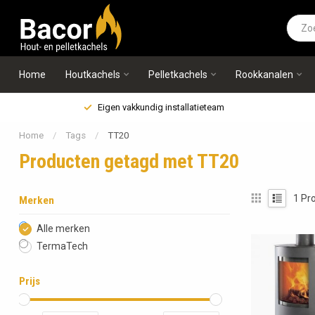
Home
Houtkachels
Pelletkachels
Rookkanalen
Eigen vakkundig installatieteam
Home
/
Tags
/
TT20
Producten getagd met TT20
1
Pro
Merken
Alle merken
TermaTech
Prijs