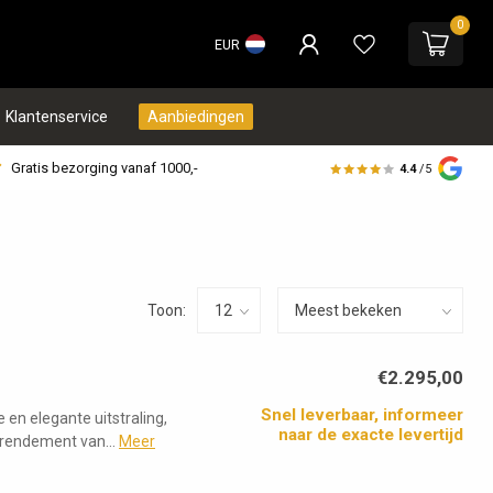
0
EUR
Klantenservice
Aanbiedingen
Gratis bezorging vanaf 1000,-
4.4
/5
Toon:
€2.295,00
Snel leverbaar, informeer
 en elegante uitstraling,
naar de exacte levertijd
rendement van...
Meer