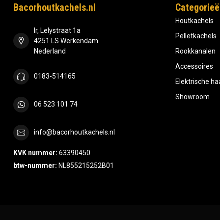
Bacorhoutkachels.nl
Categorieë
Houtkachels
Ir, Lelystraat 1a
Pelletkachels
4251 LS Werkendam
Nederland
Rookkanalen
Accessoires
0183-514165
Elektrische h
Showroom
06 523 101 74
info@bacorhoutkachels.nl
KVK nummer:
63390450
btw-nummer:
NL855215252B01