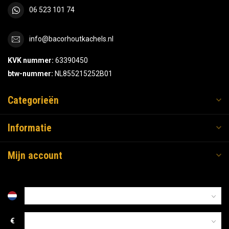
06 523 101 74
info@bacorhoutkachels.nl
KVK nummer:
63390450
btw-nummer:
NL855215252B01
Categorieën
Informatie
Mijn account
€