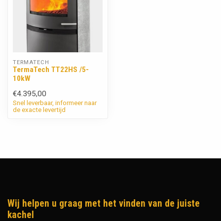
TERMATECH
TermaTech TT22HS /5-
10kW
€4.395,00
Snel leverbaar, informeer naar
de exacte levertijd
Wij helpen u graag met het vinden van de juiste
kachel