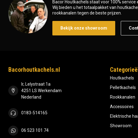
Bacor Houtkachels staat voor 100% service e
Wij bieden u het totaalpakket van houtkachel 
rookkanalen tegen de beste prijzen.
Bekijk onze showroom
Con
Bacorhoutkachels.nl
Categorieë
Houtkachels
Ir, Lelystraat 1a
Pelletkachels
4251 LS Werkendam
Nederland
Rookkanalen
Accessoires
0183-514165
Elektrische h
Showroom
06 523 101 74