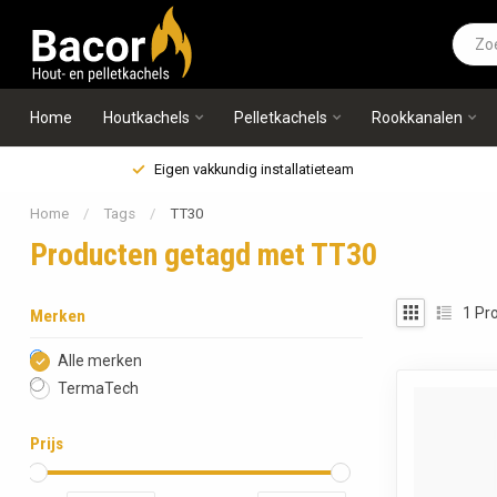
Home
Houtkachels
Pelletkachels
Rookkanalen
Eigen vakkundig installatieteam
Home
/
Tags
/
TT30
Producten getagd met TT30
1
Pro
Merken
Alle merken
TermaTech
Prijs