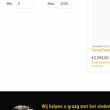
Min
Max
TERMATECH
TermaTech
€2.395,00
Snel leverba
levertijd
Wij helpen u graag met het vinden