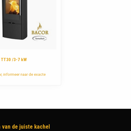
 TT30 /3-7 kW
ar, informeer naar de exacte
 van de juiste kachel