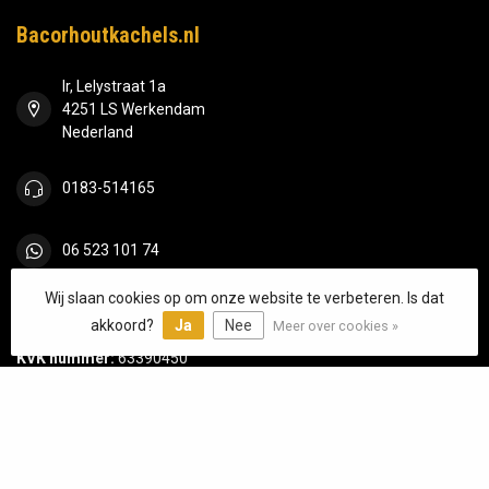
Bacorhoutkachels.nl
Ir, Lelystraat 1a
4251 LS Werkendam
Nederland
0183-514165
06 523 101 74
Wij slaan cookies op om onze website te verbeteren. Is dat
info@bacorhoutkachels.nl
akkoord?
Ja
Nee
Meer over cookies »
KVK nummer:
63390450
btw-nummer:
NL855215252B01
Categorieën