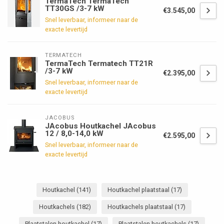
TermaTech TermaTech
TT30GS /3-7 kW
€3.545,00
Snel leverbaar, informeer naar de
exacte levertijd
TERMATECH
TermaTech Termatech TT21R
/3-7 kW
€2.395,00
Snel leverbaar, informeer naar de
exacte levertijd
JACOBUS
JAcobus Houtkachel JAcobus
12 / 8,0-14,0 kW
€2.595,00
Snel leverbaar, informeer naar de
exacte levertijd
Houtkachel
(141)
Houtkachel plaatstaal
(17)
Houtkachels
(182)
Houtkachels plaatstaal
(17)
Plaatstalen houtkachel
(17)
Plaatstalen houtkachels
(17)