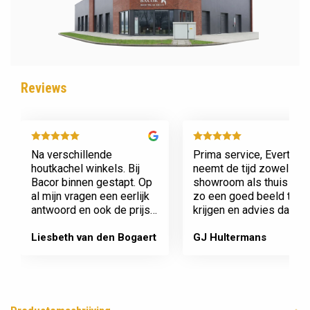
Reviews
Na verschillende
Prima service, Evert
houtkachel winkels. Bij
neemt de tijd zowel in zi
Bacor binnen gestapt. Op
showroom als thuis om
al mijn vragen een eerlijk
zo een goed beeld te
antwoord en ook de prijs
krijgen en advies daaro
en service is super.
af te stemmen voor onz
Afspraak is afspraak geen
nieuwe kachel. Komt
Liesbeth van den Bogaert
GJ Hultermans
gedoe achteraf
afspraken na en werkt
Dank jullie wel! Bacor
netjes.