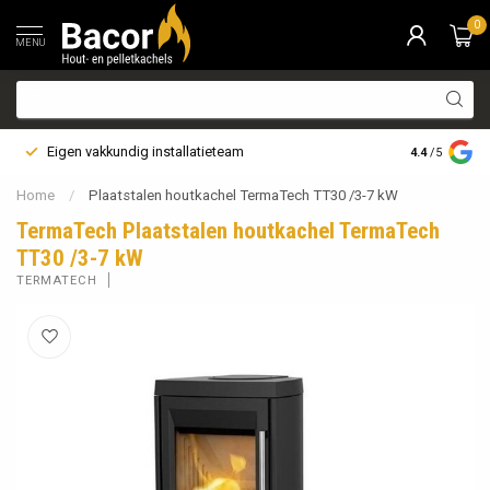
0
MENU
Eigen vakkundig installatieteam
Bezorging i
4.4
/5
Home
/
Plaatstalen houtkachel TermaTech TT30 /3-7 kW
TermaTech Plaatstalen houtkachel TermaTech
TT30 /3-7 kW
TERMATECH