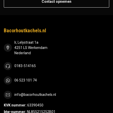
Contact opnemen
Bacorhoutkachels.nl
Ir, Lelystraat 1a
4251 LS Werkendam
Nederland
0183-514165
06 523 101 74
info@bacorhoutkachels.nl
KVK nummer:
63390450
btw-nummer:
NL855215252B01