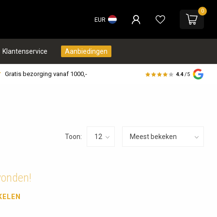
0
EUR
Klantenservice
Aanbiedingen
Gratis bezorging vanaf 1000,-
4.4
/5
Toon:
vonden!
KELEN