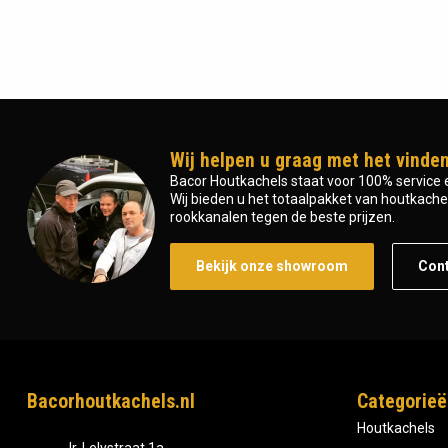
Wij helpen u graag met het vinden
Bacor Houtkachels staat voor 100% service e
Wij bieden u het totaalpakket van houtkachel 
rookkanalen tegen de beste prijzen.
Bekijk onze showroom
Con
Bacorhoutkachels.nl
Categorieë
Houtkachels
Ir, Lelystraat 1a