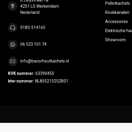
Pelletkachels
4251 LS Werkendam
Nederland
Rookkanalen
Accessoires
0183-514165
Elektrische h
Showroom
06 523 101 74
info@bacorhoutkachels.nl
KVK nummer:
63390450
btw-nummer:
NL855215252B01