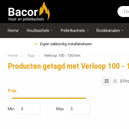
Home
Houtkachels
Pelletkachels
Rookkanalen
Eigen vakkundig installatieteam
Home
/
Tags
/
Verloop 100 - 130 mm
Producten getagd met Verloop 100 -
0
Pro
Prijs
Min
Max