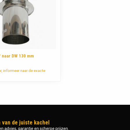
W naar DW 130 mm
ar, informeer naar de exacte
 van de juiste kachel
n advies, garantie en scherpe prijzen.