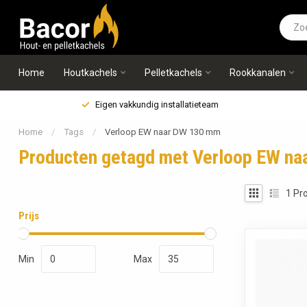
Home
Houtkachels
Pelletkachels
Rookkanalen
Eigen vakkundig installatieteam
Home
/
Tags
/
Verloop EW naar DW 130 mm
Producten getagd met Verloop EW n
1
Pro
Prijs
Min
Max