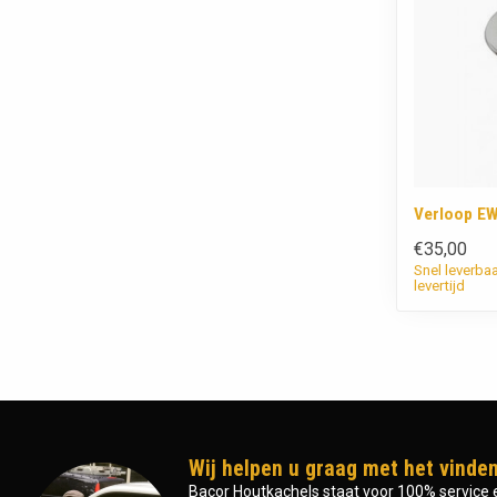
Verloop E
€35,00
Snel leverba
levertijd
Wij helpen u graag met het vinden
Bacor Houtkachels staat voor 100% service e