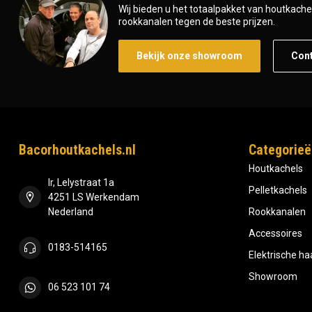
Wij bieden u het totaalpakket van houtkachel 
rookkanalen tegen de beste prijzen.
Bekijk onze showroom
Con
Bacorhoutkachels.nl
Categorieë
Houtkachels
Ir, Lelystraat 1a
Pelletkachels
4251 LS Werkendam
Nederland
Rookkanalen
Accessoires
0183-514165
Elektrische h
Showroom
06 523 101 74