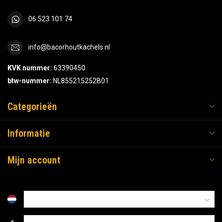
06 523 101 74
info@bacorhoutkachels.nl
KVK nummer:
63390450
btw-nummer:
NL855215252B01
Categorieën
Informatie
Mijn account