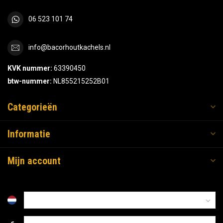
06 523 101 74
info@bacorhoutkachels.nl
KVK nummer:
63390450
btw-nummer:
NL855215252B01
Categorieën
Informatie
Mijn account