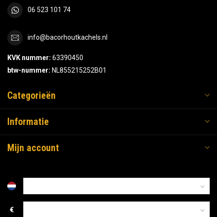
06 523 101 74
info@bacorhoutkachels.nl
KVK nummer:
63390450
btw-nummer:
NL855215252B01
Categorieën
Informatie
Mijn account
€