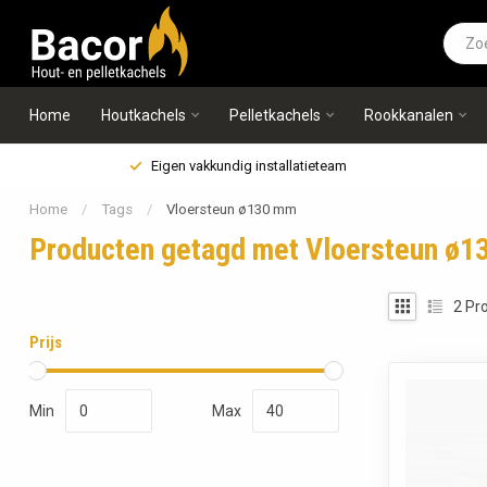
Home
Houtkachels
Pelletkachels
Rookkanalen
Eigen vakkundig installatieteam
Home
/
Tags
/
Vloersteun ø130 mm
Producten getagd met Vloersteun ø
2
Pro
Prijs
Min
Max