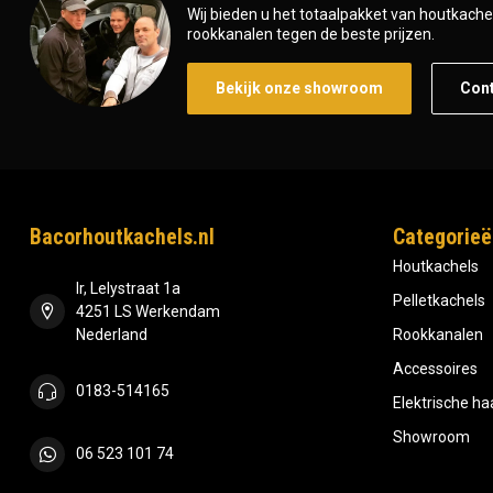
Wij bieden u het totaalpakket van houtkachel 
rookkanalen tegen de beste prijzen.
Bekijk onze showroom
Con
Bacorhoutkachels.nl
Categorieë
Houtkachels
Ir, Lelystraat 1a
Pelletkachels
4251 LS Werkendam
Nederland
Rookkanalen
Accessoires
0183-514165
Elektrische h
Showroom
06 523 101 74