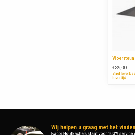
Vloersteu
€39,00
Snel leverba
levertijd
Wij helpen u graag met het vinden
Bacor Houtkachels staat voor 100% service e