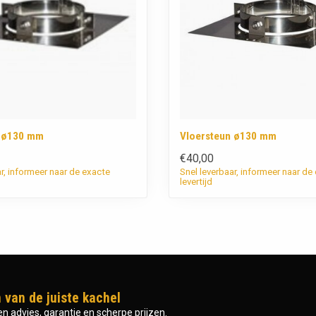
n ø130 mm
Vloersteun ø130 mm
€40,00
ar, informeer naar de exacte
Snel leverbaar, informeer naar de
levertijd
 van de juiste kachel
n advies, garantie en scherpe prijzen.