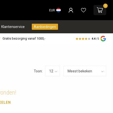
0
EUR
Klantenservice
Aanbiedingen
Gratis bezorging vanaf 1000,-
4.4
/5
Toon:
vonden!
KELEN