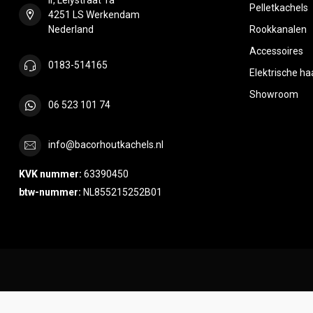
Pelletkachels
4251 LS Werkendam
Nederland
Rookkanalen
Accessoires
0183-514165
Elektrische h
Showroom
06 523 101 74
info@bacorhoutkachels.nl
KVK nummer:
63390450
btw-nummer:
NL855215252B01