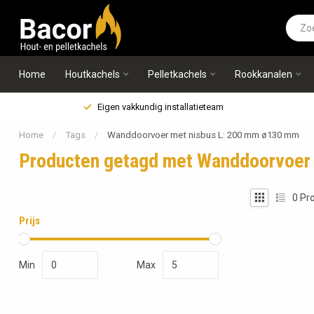
Home
Houtkachels
Pelletkachels
Rookkanalen
Eigen vakkundig installatieteam
Home
/
Tags
/
Wanddoorvoer met nisbus L: 200 mm ø130 mm
Producten getagd met Wanddoorvoer
0
Pro
Prijs
Min
Max