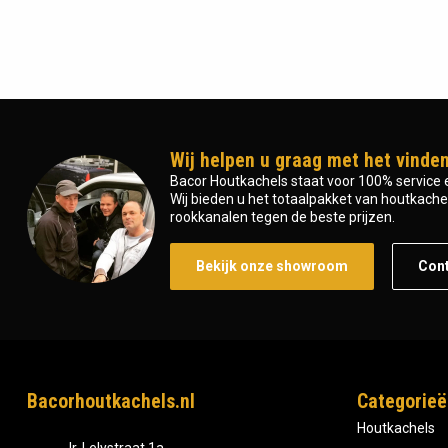
Wij helpen u graag met het vinden
Bacor Houtkachels staat voor 100% service e
Wij bieden u het totaalpakket van houtkachel 
rookkanalen tegen de beste prijzen.
Bekijk onze showroom
Con
Bacorhoutkachels.nl
Categorieë
Houtkachels
Ir, Lelystraat 1a