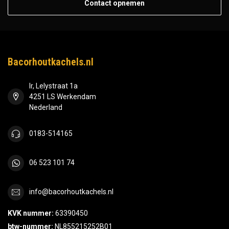
Contact opnemen
Bacorhoutkachels.nl
Ir, Lelystraat 1a
4251 LS Werkendam
Nederland
0183-514165
06 523 101 74
info@bacorhoutkachels.nl
KVK nummer:
63390450
btw-nummer:
NL855215252B01