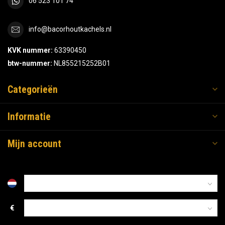
06 523 101 74
info@bacorhoutkachels.nl
KVK nummer:
63390450
btw-nummer:
NL855215252B01
Categorieën
Informatie
Mijn account
€