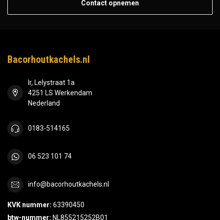
Contact opnemen
Bacorhoutkachels.nl
Ir, Lelystraat 1a
4251 LS Werkendam
Nederland
0183-514165
06 523 101 74
info@bacorhoutkachels.nl
KVK nummer:
63390450
btw-nummer:
NL855215252B01