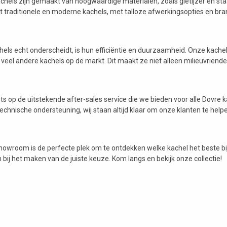
hels zijn gemaakt van hoogwaardige materialen, zoals gietijzer en staal,
t traditionele en moderne kachels, met talloze afwerkingsopties en br
hels echt onderscheidt, is hun efficiëntie en duurzaamheid. Onze kach
veel andere kachels op de markt. Dit maakt ze niet alleen milieuvriende
ots op de uitstekende after-sales service die we bieden voor alle Dovre
technische ondersteuning, wij staan altijd klaar om onze klanten te help
owroom is de perfecte plek om te ontdekken welke kachel het beste bij
 bij het maken van de juiste keuze. Kom langs en bekijk onze collectie!