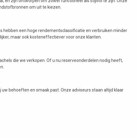
 en zijn ontworpen om zowel functioneel als stijlvol te zijn. Onze
andstofbronnen om uit te kiezen.
els hebben een hoge rendementsclassificatie en verbruiken minder
lijker, maar ook kosteneffectiever voor onze klanten.
 kachels die we verkopen. Of u nu reserveonderdelen nodig heeft,
en.
 uw behoeften en smaak past. Onze adviseurs staan altijd klaar