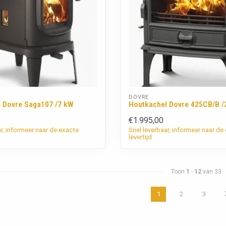
DOVRE
 Dovre Saga107 /7 kW
Houtkachel Dovre 425CB/B /
€1.995,00
ar, informeer naar de exacte
Snel leverbaar, informeer naar de
levertijd
Toon
1
-
12
van 33
1
2
3