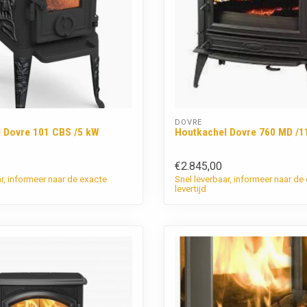
DOVRE
 Dovre 101 CBS /5 kW
Houtkachel Dovre 760 MD /1
€2.845,00
ar, informeer naar de exacte
Snel leverbaar, informeer naar de
levertijd