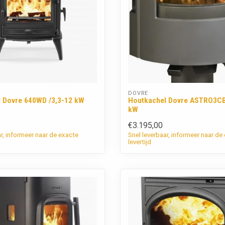
DOVRE
 Dovre 640WD /3,3-12 kW
Houtkachel Dovre ASTRO3CB
kW
€3.195,00
ar, informeer naar de exacte
Snel leverbaar, informeer naar de
levertijd