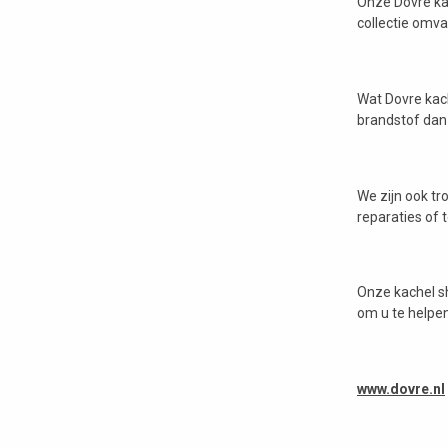
Onze Dovre kac
collectie omva
Wat Dovre kac
brandstof dan 
We zijn ook tr
reparaties of 
Onze kachel sh
om u te helpen
www.dovre.nl