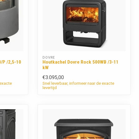
DOVRE
/P /2,5-10
Houtkachel Dovre Rock 500WB /3-11
kW
€3.095,00
 exacte
Snel leverbaar, informeer naar de exacte
levertijd