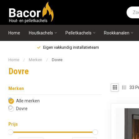
Home
Houtkachels
Pelletkachels
Rookkanalen
Eigen vakkundig installatieteam
Home
/
Merken
/
Dovre
Dovre
33
P
Merken
Alle merken
Dovre
Prijs