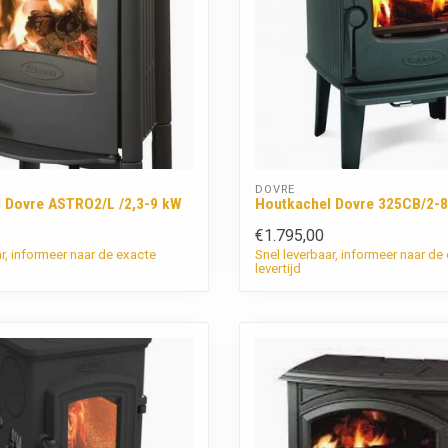
DOVRE
 Dovre ASTRO2/L /2,3-9 kW
Houtkachel Dovre 325CB/2-
€1.795,00
ar, informeer naar de exacte
Snel leverbaar, informeer naar de
levertijd