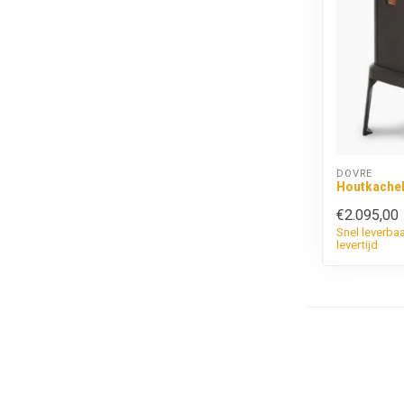
DOVRE
Houtkachel
€2.095,00
Snel leverba
levertijd