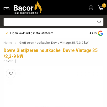
0
MENU
Eigen vakkundig installatieteam
Bezorging i
4.4
/5
Home
/
Gietijzeren houtkachel Dovre Vintage 35 /2,3-9 kW
Dovre Gietijzeren houtkachel Dovre Vintage 35
/2,3-9 kW
DOVRE