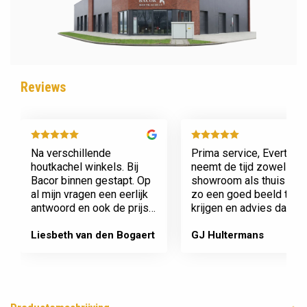
Reviews
Na verschillende
Prima service, Evert
houtkachel winkels. Bij
neemt de tijd zowel in zi
Bacor binnen gestapt. Op
showroom als thuis om
al mijn vragen een eerlijk
zo een goed beeld te
antwoord en ook de prijs
krijgen en advies daaro
en service is super.
af te stemmen voor onz
Afspraak is afspraak geen
nieuwe kachel. Komt
Liesbeth van den Bogaert
GJ Hultermans
gedoe achteraf
afspraken na en werkt
Dank jullie wel! Bacor
netjes.