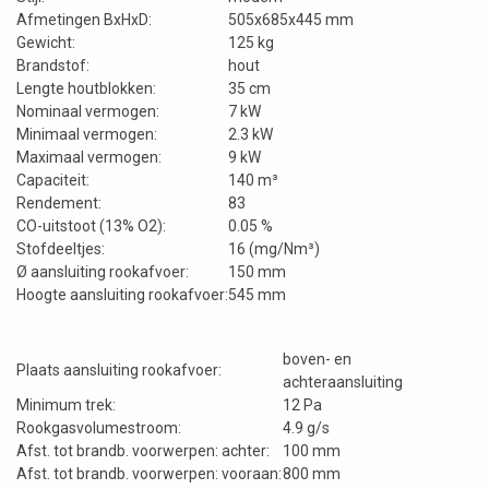
Afmetingen BxHxD:
505x685x445 mm
Gewicht:
125 kg
Brandstof:
hout
Lengte houtblokken:
35 cm
Nominaal vermogen:
7 kW
Minimaal vermogen:
2.3 kW
Maximaal vermogen:
9 kW
Capaciteit:
140 m³
Rendement:
83
CO-uitstoot (13% O2):
0.05 %
Stofdeeltjes:
16 (mg/Nm³)
Ø aansluiting rookafvoer:
150 mm
Hoogte aansluiting rookafvoer:
545 mm
boven- en
Plaats aansluiting rookafvoer:
achteraansluiting
Minimum trek:
12 Pa
Rookgasvolumestroom:
4.9 g/s
Afst. tot brandb. voorwerpen: achter:
100 mm
Afst. tot brandb. voorwerpen: vooraan:
800 mm