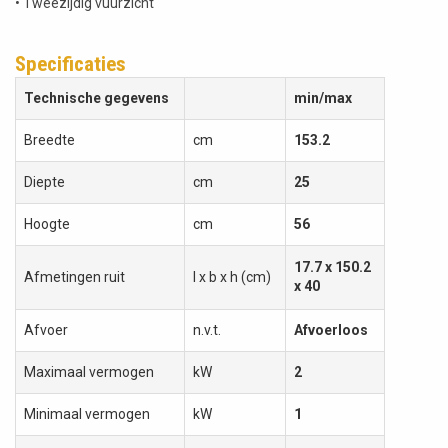
• Tweezijdig vuurzicht
Specificaties
Technische gegevens
min/max
Breedte
cm
153.2
Diepte
cm
25
Hoogte
cm
56
17.7 x 150.2
Afmetingen ruit
l x b x h (cm)
x 40
Afvoer
n.v.t.
Afvoerloos
Maximaal vermogen
kW
2
Minimaal vermogen
kW
1