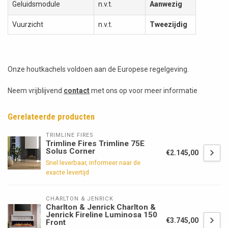
Geluidsmodule
n.v.t.
Aanwezig
Vuurzicht
n.v.t.
Tweezijdig
Onze houtkachels voldoen aan de Europese regelgeving.
Neem vrijblijvend
contact
met ons op voor meer informatie
Gerelateerde producten
TRIMLINE FIRES
Trimline Fires Trimline 75E
Solus Corner
€2.145,00
Snel leverbaar, informeer naar de
exacte levertijd
CHARLTON & JENRICK
Charlton & Jenrick Charlton &
Jenrick Fireline Luminosa 150
€3.745,00
Front