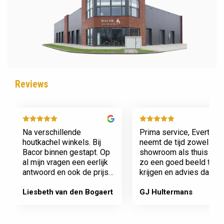
Reviews
Na verschillende
Prima service, Evert
houtkachel winkels. Bij
neemt de tijd zowel in zi
Bacor binnen gestapt. Op
showroom als thuis om
al mijn vragen een eerlijk
zo een goed beeld te
antwoord en ook de prijs
krijgen en advies daaro
en service is super.
af te stemmen voor onz
Afspraak is afspraak geen
nieuwe kachel. Komt
Liesbeth van den Bogaert
GJ Hultermans
gedoe achteraf
afspraken na en werkt
Dank jullie wel! Bacor
netjes.