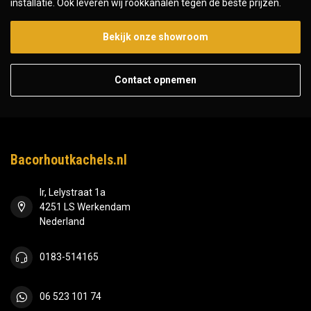
installatie. Ook leveren wij rookkanalen tegen de beste prijzen.
Bekijk onze showroom
Contact opnemen
Bacorhoutkachels.nl
Ir, Lelystraat 1a
4251 LS Werkendam
Nederland
0183-514165
06 523 101 74