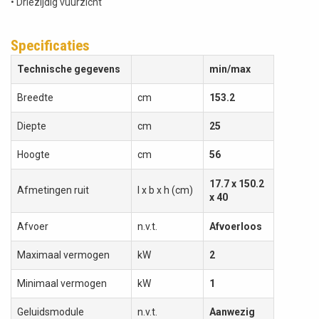
• Driezijdig vuurzicht
Specificaties
Technische gegevens
min/max
Breedte
cm
153.2
Diepte
cm
25
Hoogte
cm
56
17.7 x 150.2
Afmetingen ruit
l x b x h (cm)
x 40
Afvoer
n.v.t.
Afvoerloos
Maximaal vermogen
kW
2
Minimaal vermogen
kW
1
Geluidsmodule
n.v.t.
Aanwezig