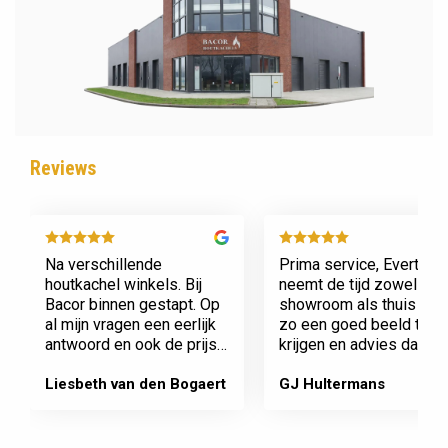
Reviews
Na verschillende
Prima service, Evert
houtkachel winkels. Bij
neemt de tijd zowel in zi
Bacor binnen gestapt. Op
showroom als thuis om
al mijn vragen een eerlijk
zo een goed beeld te
antwoord en ook de prijs
krijgen en advies daaro
en service is super.
af te stemmen voor onz
Afspraak is afspraak geen
nieuwe kachel. Komt
Liesbeth van den Bogaert
GJ Hultermans
gedoe achteraf
afspraken na en werkt
Dank jullie wel! Bacor
netjes.