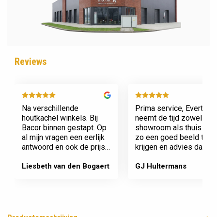
Reviews
Na verschillende
Prima service, Evert
houtkachel winkels. Bij
neemt de tijd zowel in zi
Bacor binnen gestapt. Op
showroom als thuis om
al mijn vragen een eerlijk
zo een goed beeld te
antwoord en ook de prijs
krijgen en advies daaro
en service is super.
af te stemmen voor onz
Afspraak is afspraak geen
nieuwe kachel. Komt
Liesbeth van den Bogaert
GJ Hultermans
gedoe achteraf
afspraken na en werkt
Dank jullie wel! Bacor
netjes.