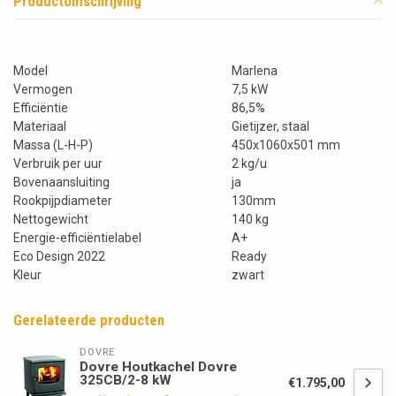
Productomschrijving
Model
Marlena
Vermogen
7,5 kW
Efficiëntie
86,5%
Materiaal
Gietijzer, staal
Massa (L-H-P)
450x1060x501 mm
Verbruik per uur
2 kg/u
Bovenaansluiting
ja
Rookpijpdiameter
130mm
Nettogewicht
140 kg
Energie-efficiëntielabel
A+
Eco Design 2022
Ready
Kleur
zwart
Gerelateerde producten
DOVRE
Dovre Houtkachel Dovre
325CB/2-8 kW
€1.795,00