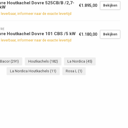
re Houtkachel Dovre 525CB/B /2,7-
€1.895,00
Bekijken
 kW
 leverbaar, informeer naar de exacte levertijd
RE
vre Houtkachel Dovre 101 CBS /5 kW
€1.180,00
Bekijken
 leverbaar, informeer naar de exacte levertijd
Bacor
(291)
Houtkachels
(182)
La Nordica
(45)
La Nordica Houtkachels
(11)
Rosa L
(1)