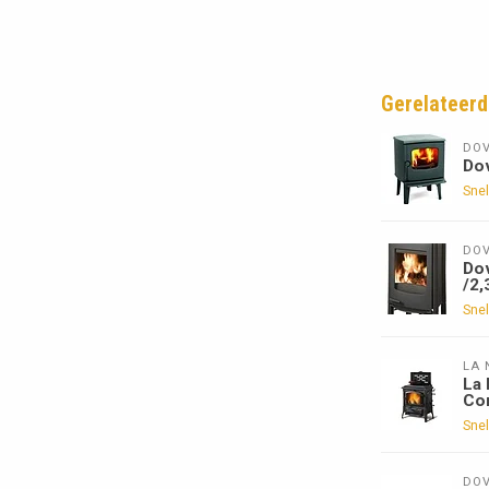
Gerelateerd
DOV
Do
Snel
DOV
Do
/2,
Snel
LA 
La 
Con
Snel
DOV