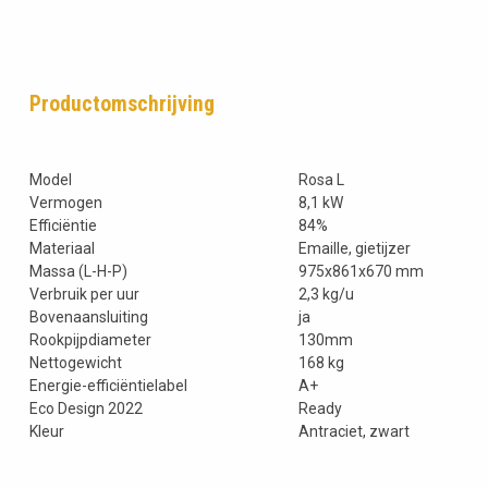
Productomschrijving
Model
Rosa L
Vermogen
8,1 kW
Efficiëntie
84%
Materiaal
Emaille, gietijzer
Massa (L-H-P)
975x861x670 mm
Verbruik per uur
2,3 kg/u
Bovenaansluiting
ja
Rookpijpdiameter
130mm
Nettogewicht
168 kg
Energie-efficiëntielabel
A+
Eco Design 2022
Ready
Kleur
Antraciet, zwart