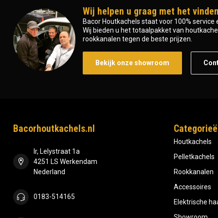
Wij helpen u graag met het vinden
Bacor Houtkachels staat voor 100% service e
Wij bieden u het totaalpakket van houtkachel 
rookkanalen tegen de beste prijzen.
Bekijk onze showroom
Con
Bacorhoutkachels.nl
Categorieë
Houtkachels
Ir, Lelystraat 1a
Pelletkachels
4251 LS Werkendam
Nederland
Rookkanalen
Accessoires
0183-514165
Elektrische h
Showroom