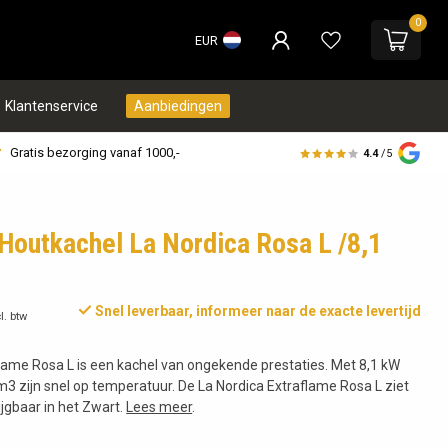
0
EUR
Klantenservice
Aanbiedingen
Gratis bezorging vanaf 1000,-
4.4
/5
Houtkachel La Nordica Rosa L /8,1
Snel leverbaar, informeer naar de exacte levertijd
l. btw
lame Rosa L is een kachel van ongekende prestaties. Met 8,1 kW
 m3 zijn snel op temperatuur. De La Nordica Extraflame Rosa L ziet
rijgbaar in het Zwart.
Lees meer
.