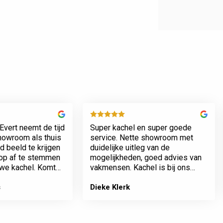
Evert neemt de tijd
Super kachel en super goede
showroom als thuis
service. Nette showroom met
 beeld te krijgen
duidelijke uitleg van de
rop af te stemmen
mogelijkheden, goed advies van
we kachel. Komt
vakmensen. Kachel is bij ons
n werkt netjes.
geplaatst incl het plaatsen van
het rookkanaal. Plaatsing en
s
Dieke Klerk
afwerking van kamer tot dak erg
…