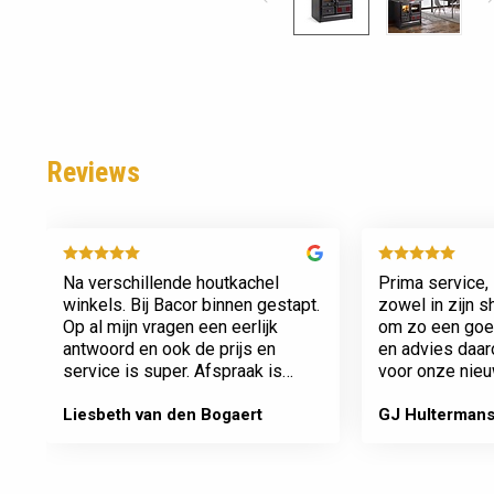
Reviews
Na verschillende houtkachel
Prima service, 
winkels. Bij Bacor binnen gestapt.
zowel in zijn 
Op al mijn vragen een eerlijk
om zo een goed
antwoord en ook de prijs en
en advies daa
service is super. Afspraak is
voor onze nieu
afspraak geen gedoe achteraf
afspraken na e
Dank jullie wel! Bacor
Liesbeth van den Bogaert
GJ Hulterman