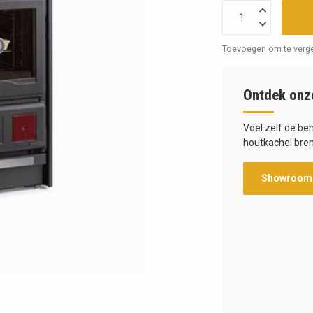
Toevoegen om te verge
Ontdek onz
Voel zelf de be
houtkachel bren
Showroom