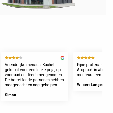
Vriendelijke mensen. Kachel
Fijne professionele 
gekocht voor een leuke prijs, op
Afspraak is afspraa
voorraad en direct meegenomen.
monteurs een echte 
De betreffende personen hebben
meegedacht en nog geholpen
Wilbert Langenberg
met inladen.
Simon