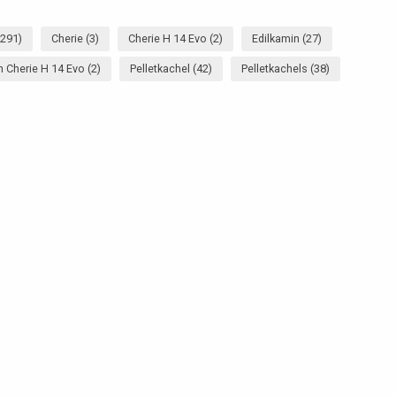
(291)
Cherie
(3)
Cherie H 14 Evo
(2)
Edilkamin
(27)
n Cherie H 14 Evo
(2)
Pelletkachel
(42)
Pelletkachels
(38)