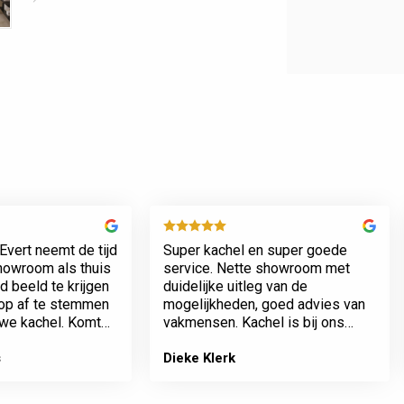
Evert neemt de tijd
Super kachel en super goede
showroom als thuis
service. Nette showroom met
 beeld te krijgen
duidelijke uitleg van de
rop af te stemmen
mogelijkheden, goed advies van
we kachel. Komt
vakmensen. Kachel is bij ons
n werkt netjes.
geplaatst incl het plaatsen van
het rookkanaal. Plaatsing en
s
Dieke Klerk
afwerking van kamer tot dak erg
…