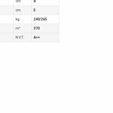
cm
8
cm
5
kg
240/265
m³
370
N.V.T.
A++