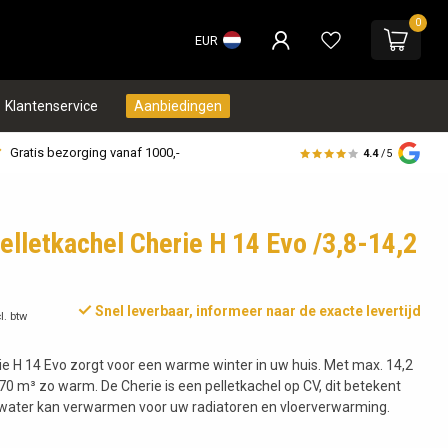
0
EUR
Klantenservice
Aanbiedingen
Gratis bezorging vanaf 1000,-
4.4
/5
elletkachel Cherie H 14 Evo /3,8-14,2
Snel leverbaar, informeer naar de exacte levertijd
l. btw
ie H 14 Evo zorgt voor een warme winter in uw huis. Met max. 14,2
370 m³ zo warm. De Cherie is een pelletkachel op CV, dit betekent
 water kan verwarmen voor uw radiatoren en vloerverwarming.