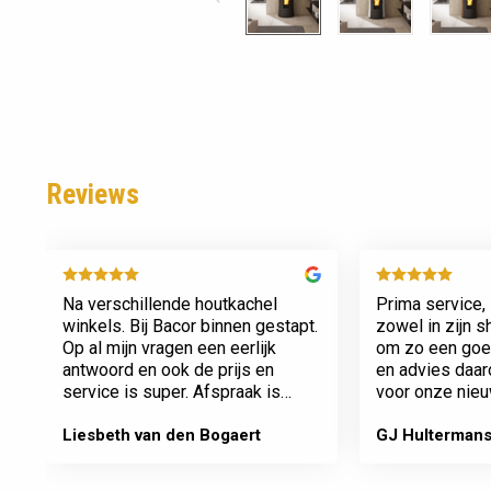
Reviews
Na verschillende houtkachel
Prima service, 
winkels. Bij Bacor binnen gestapt.
zowel in zijn 
Op al mijn vragen een eerlijk
om zo een goed
antwoord en ook de prijs en
en advies daa
service is super. Afspraak is
voor onze nieu
afspraak geen gedoe achteraf
afspraken na e
Dank jullie wel! Bacor
Liesbeth van den Bogaert
GJ Hulterman