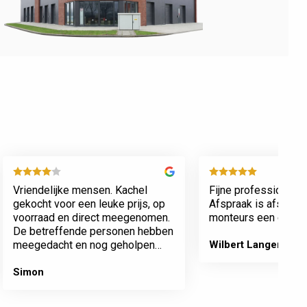
Vriendelijke mensen. Kachel
Fijne professionele 
gekocht voor een leuke prijs, op
Afspraak is afspraa
voorraad en direct meegenomen.
monteurs een echte 
De betreffende personen hebben
meegedacht en nog geholpen
Wilbert Langenberg
met inladen.
Simon