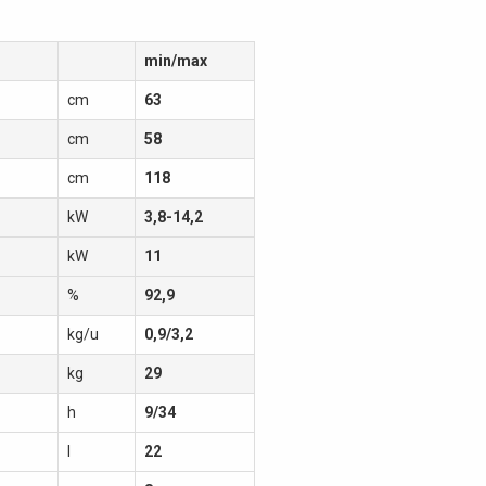
min/max
cm
63
cm
58
cm
118
kW
3,8-14,2
kW
11
%
92,9
kg/u
0,9/3,2
kg
29
h
9/34
l
22