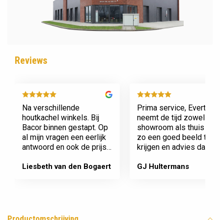
Reviews
Na verschillende
Prima service, Evert
houtkachel winkels. Bij
neemt de tijd zowel in zi
Bacor binnen gestapt. Op
showroom als thuis om
al mijn vragen een eerlijk
zo een goed beeld te
antwoord en ook de prijs
krijgen en advies daaro
en service is super.
af te stemmen voor onz
Afspraak is afspraak geen
nieuwe kachel. Komt
Liesbeth van den Bogaert
GJ Hultermans
gedoe achteraf
afspraken na en werkt
Dank jullie wel! Bacor
netjes.
Productomschrijving