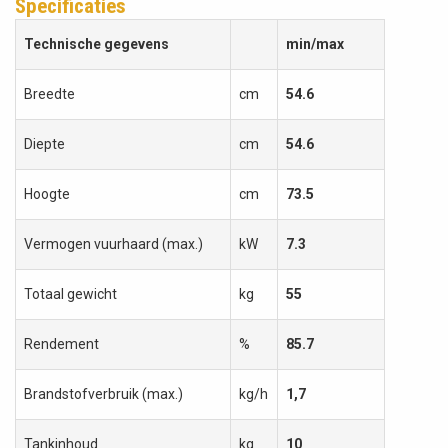
Specificaties
Technische gegevens
min/max
Breedte
cm
54.6
Diepte
cm
54.6
Hoogte
cm
73.5
Vermogen vuurhaard (max.)
kW
7.3
Totaal gewicht
kg
55
Rendement
%
85.7
Brandstofverbruik (max.)
kg/h
1,7
Tankinhoud
kg
10