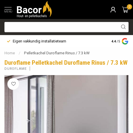
0
MENU
Eigen vakkundig installatieteam
Bezorging i
4.4
/5
Home
/
Pelletkachel Duroflame Rinus / 7.3 kW
Duroflame Pelletkachel Duroflame Rinus / 7.3 kW
DUROFLAME