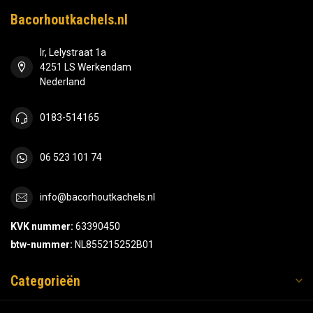
Bacorhoutkachels.nl
Ir, Lelystraat 1a
4251 LS Werkendam
Nederland
0183-514165
06 523 101 74
info@bacorhoutkachels.nl
KVK nummer:
63390450
btw-nummer:
NL855215252B01
Categorieën