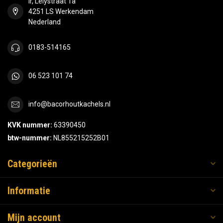
Ir, Lelystraat 1a
4251 LS Werkendam
Nederland
0183-514165
06 523 101 74
info@bacorhoutkachels.nl
KVK nummer:
63390450
btw-nummer:
NL855215252B01
Categorieën
Informatie
Mijn account