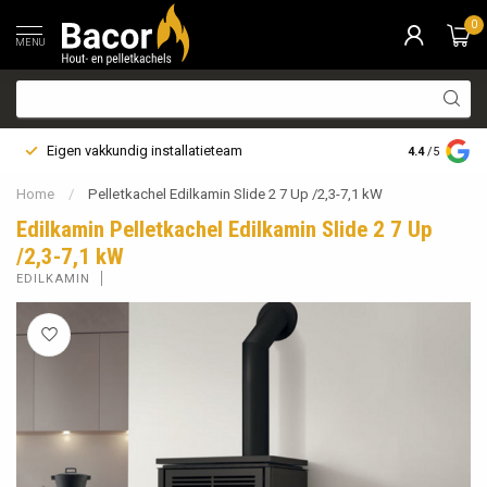
0
MENU
Eigen vakkundig installatieteam
Bezorging i
4.4
/5
Home
/
Pelletkachel Edilkamin Slide 2 7 Up /2,3-7,1 kW
Edilkamin Pelletkachel Edilkamin Slide 2 7 Up
/2,3-7,1 kW
EDILKAMIN