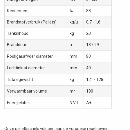
Rendement
%
88
Brandstofverbruik (Pellets)
kg/u
0,7 - 1,6
Tankinhoud
kg
20
Brandduur
u
13 / 29
Rookgasafvoer diameter
mm
80
Luchtinlaat diameter
mm
40
Totaalgewicht
kg
121 - 128
Verwarmbaar volume
m³
180
Energielabel
N.V.T.
A+
Onze pelletkachels voldoen aan de Europese regelgeving.