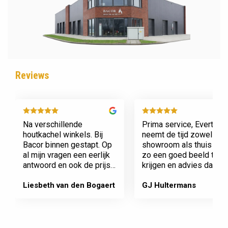
Reviews
Na verschillende
Prima service, Evert
houtkachel winkels. Bij
neemt de tijd zowel in zi
Bacor binnen gestapt. Op
showroom als thuis om
al mijn vragen een eerlijk
zo een goed beeld te
antwoord en ook de prijs
krijgen en advies daaro
en service is super.
af te stemmen voor onz
Afspraak is afspraak geen
nieuwe kachel. Komt
Liesbeth van den Bogaert
GJ Hultermans
gedoe achteraf
afspraken na en werkt
Dank jullie wel! Bacor
netjes.