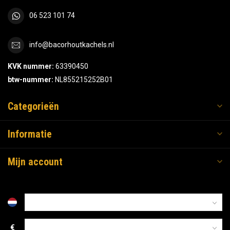
06 523 101 74
info@bacorhoutkachels.nl
KVK nummer:
63390450
btw-nummer:
NL855215252B01
Categorieën
Informatie
Mijn account
€