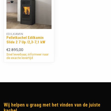
EDILKAMIN
Pelletkachel Edilkamin
Slide 2 7 Up /2,3-7,1 kW
€2.895,00
Snel leverbaar, informeer naar
de exacte levertijd
Wij helpen u graag met het vinden van de juiste
kachel